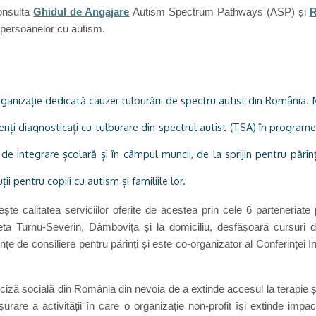
onsulta
Ghidul de Angajare
Autism Spectrum Pathways (ASP) și
R
ea persoanelor cu autism.
anizație dedicată cauzei tulburării de spectru autist din România. Mi
nți diagnosticați cu tulburare din spectrul autist (TSA) în programe 
 de integrare școlară și în câmpul muncii, de la sprijin pentru părin
 pentru copiii cu autism și familiile lor.
rește calitatea serviciilor oferite de acestea prin cele 6 parteneriate 
eta Turnu-Severin, Dâmbovița și la domiciliu, desfășoară cursuri d
e de consiliere pentru părinți și este co-organizator al Conferinței In
iză socială din România din nevoia de a extinde accesul la terapie și
are a activității în care o organizație non-profit își extinde impa