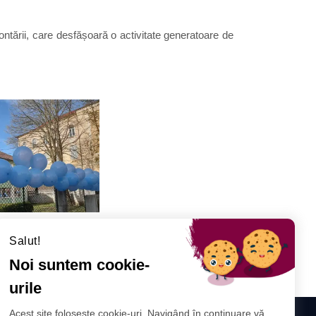
ntării, care desfășoară o activitate generatoare de
Salut!
Noi suntem cookie-
urile
Acest site folosește cookie-uri. Navigând în continuare vă