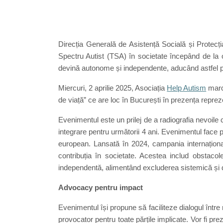
Direcția Generală de Asistență Socială și Protecți
Spectru Autist (TSA) în societate începând de la 
devină autonome și independente, aducând astfel p
Miercuri, 2 aprilie 2025, Asociația
Help Autism
mar
de viață” ce are loc în București în prezența repreze
Evenimentul este un prilej de a radiografia nevoile
integrare pentru următorii 4 ani. Evenimentul face
european. Lansată în 2024, campania internațional
contribuția în societate. Acestea includ obstacol
independentă, alimentând excluderea sistemică și 
Advocacy pentru impact
Evenimentul își propune să faciliteze dialogul între 
provocator pentru toate părțile implicate. Vor fi prez