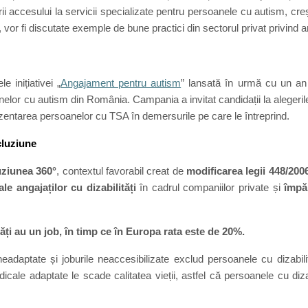
accesului la servicii specializate pentru persoanele cu autism, creșter
vor fi discutate exemple de bune practici din sectorul privat privind an
e inițiativei „
Angajament pentru autism
” lansată în urmă cu un an 
anelor cu autism din România. Campania a invitat candidații la alegeri
zentarea persoanelor cu TSA în demersurile pe care le întreprind.
cluziune
luziunea 360°
, contextul favorabil creat de
modificarea legii 448/200
ale angajaților cu dizabilități
în cadrul companiilor private și
împă
ți au un job, în timp ce în Europa rata este de 20%.
neadaptate și joburile neaccesibilizate exclud persoanele cu dizabili
dicale adaptate le scade calitatea vieții, astfel că persoanele cu d