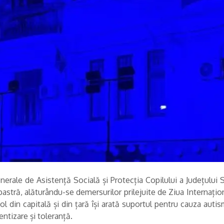
enerale de Asistență Socială și Protecția Copilului a Județului S
albastră, alăturându-se demersurilor prilejuite de Ziua Internați
l din capitală și din țară își arată suportul pentru cauza autis
entizare și toleranță.