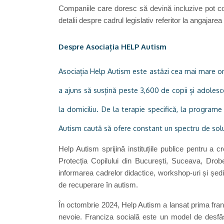
Companiile care doresc să devină incluzive pot c
detalii despre cadrul legislativ referitor la angajar
Despre Asociația HELP Autism
Asociația Help Autism este astăzi cea mai mare org
a ajuns să susțină peste 3,600 de copii și adolesce
la domiciliu. De la terapie specifică, la programe
Autism caută să ofere constant un spectru de soluții
Help Autism sprijină instituțiile publice pentru a c
Protecția Copilului din București, Suceava, Drob
informarea cadrelor didactice, workshop-uri și ședinț
de recuperare în autism.
În octombrie 2024, Help Autism a lansat prima franc
nevoie. Franciza socială este un model de desfășur