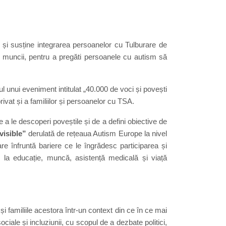
 și susține integrarea persoanelor cu Tulburare de
a muncii, pentru a pregăti persoanele cu autism să
l unui eveniment intitulat „40.000 de voci și povești
rivat și a familiilor și persoanelor cu TSA.
a le descoperi poveștile și de a defini obiective de
visible”
derulată de rețeaua Autism Europe la nivel
e înfruntă bariere ce le îngrădesc participarea și
ul la educație, muncă, asistență medicală și viață
și familiile acestora într-un context din ce în ce mai
ociale și incluziunii, cu scopul de a dezbate politici,