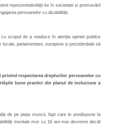
ii reprezentativității lor în societate și promovării
gajarea persoanelor cu dizabilități.
cu scopul de a readuce în atenția opiniei publice
le locale, parlamentare, europene și prezidențiale să
6
privind respectarea drepturilor persoanelor cu
rtășite bune practici din planul de incluziune a
tăți de pe piața muncii, fapt care le predispune la
izabilități mentale mor cu 16 ani mai devreme decât