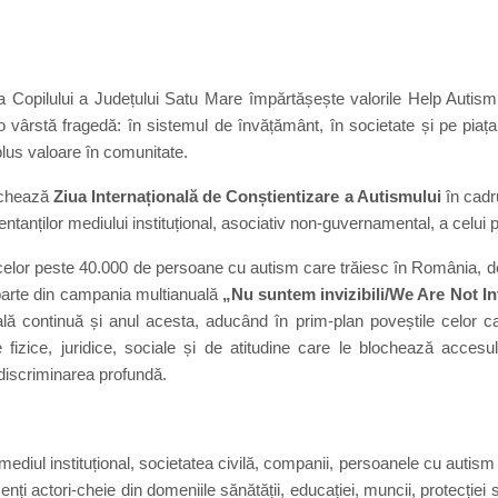
a Copilului a Județului Satu Mare
împărtășește valorile Help Autism
o vârstă fragedă: în sistemul de învățământ, în societate și pe piaț
lus valoare în comunitate.
chează
Ziua Internațională de Conștientizare a Autismului
în cadru
ntanților mediului instituțional, asociativ non-guvernamental, a celui p
 celor peste 40.000 de persoane cu autism care trăiesc în România, de 
 parte din campania multianuală
„Nu suntem invizibili/We Are Not In
ă continuă și anul acesta, aducând în prim-plan poveștile celor car
e fizice, juridice, sociale și de atitudine care le blochează acces
discriminarea profundă.
mediul instituțional, societatea civilă, companii, persoanele cu autism 
enți actori-cheie din domeniile sănătății, educației, muncii, protecției s