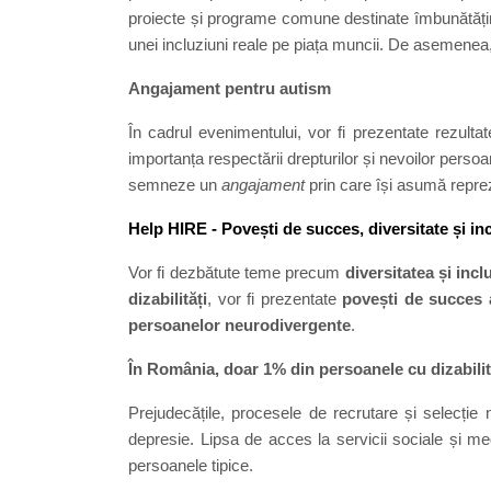
proiecte și programe comune destinate îmbunătățirii 
unei incluziuni reale pe piața muncii. De asemenea, 
Angajament pentru autism
În cadrul evenimentului, vor fi prezentate rezultatel
importanța respectării drepturilor și nevoilor perso
semneze un
angajament
prin care își asumă repre
Help HIRE - Povești de succes, diversitate și in
Vor fi dezbătute teme precum
diversitatea și inc
dizabilități
, vor fi prezentate
povești de succes
persoanelor neurodivergente
.
În România, doar 1% din persoanele cu dizabilită
Prejudecățile, procesele de recrutare și selecție 
depresie. Lipsa de acces la servicii sociale și me
persoanele tipice.