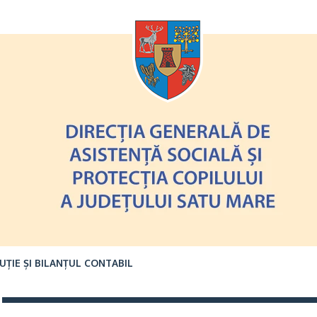
Oricând
ȚIE ȘI BILANȚUL CONTABIL
timele
Oricând